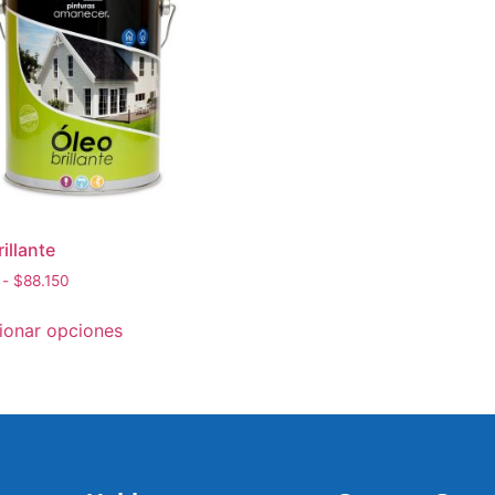
illante
-
$
88.150
ionar opciones