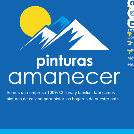
Lib
Av
Ber
O’H
157
Col
Ema
con
Móv
+5
Somos una empresa 100% Chilena y familiar, fabricamos
pinturas de calidad para pintar los hogares de nuestro país.