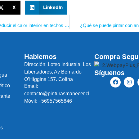
X
LinkedIn
Eficiencia térmica pasiva: una forma simple de reducir el calor interior en techos de zinc
¿Qué se puede pintar con ant
Hablemos
Compra Segu
Dirección: Loteo Industrial Los
Síguenos
Libertadores, Av Bernardo
agua
O’Higgins 157. Colina
ético
Email:
contacto@pinturasmanecer.cl
icante
Móvil: +56957565846
os