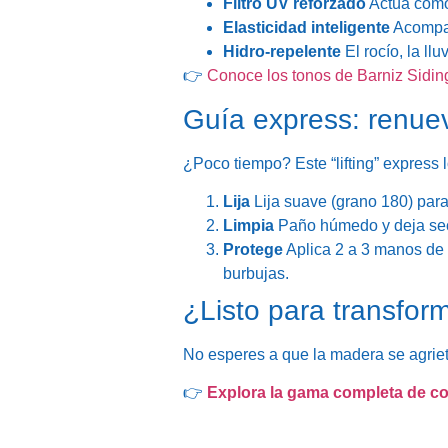
Filtro UV reforzado
Actúa como 
Elasticidad inteligente
Acompaña
Hidro-repelente
El rocío, la ll
👉
Conoce los tonos de Barniz Sidin
Guía express: renue
¿Poco tiempo? Este “lifting” express
Lija
Lija suave (grano 180) para 
Limpia
Paño húmedo y deja sec
Protege
Aplica 2 a 3 manos de B
burbujas.
¿Listo para transfor
No esperes a que la madera se agriet
👉
Explora la gama completa de col