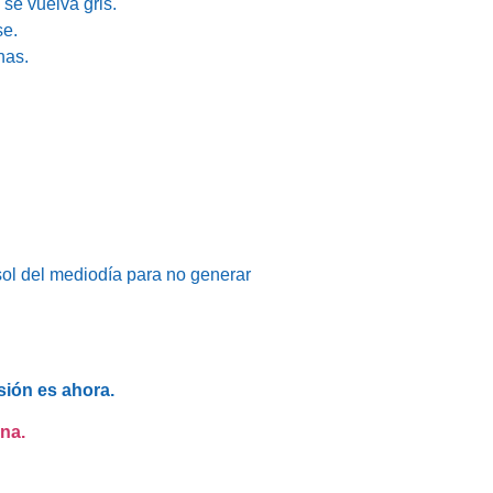
se vuelva gris.
se.
has.
 sol del mediodía para no generar
sión es ahora.
ana.