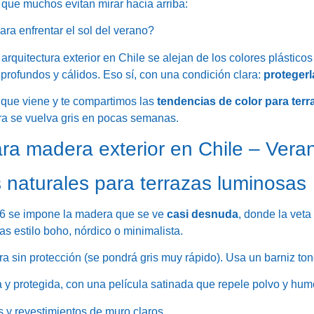
 que muchos evitan mirar hacia arriba:
ra enfrentar el sol del verano?
 arquitectura exterior en Chile se alejan de los colores plástico
, profundos y cálidos. Eso sí, con una condición clara:
protegerl
que viene y te compartimos las
tendencias de color para ter
era se vuelva gris en pocas semanas.
ra madera exterior en Chile – Ver
 naturales para terrazas luminosas
 se impone la madera que se ve
casi desnuda
, donde la veta 
as estilo boho, nórdico o minimalista.
 sin protección (se pondrá gris muy rápido). Usa un barniz ton
y protegida, con una película satinada que repele polvo y hu
 y revestimientos de muro claros.