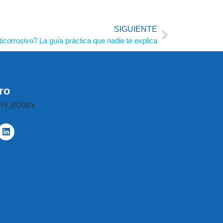
SIGUIENTE
icorrosivo? La guía práctica que nadie te explica
ro