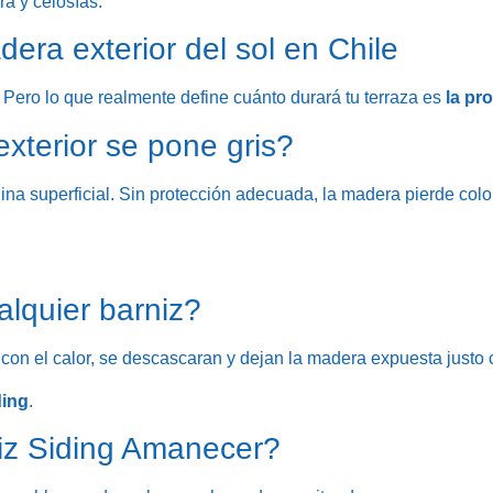
a y celosías.
era exterior del sol en Chile
a. Pero lo que realmente define cuánto durará tu terraza es
la pr
xterior se pone gris?
na superficial. Sin protección adecuada, la madera pierde color
alquier barniz?
con el calor, se descascaran y dejan la madera expuesta justo
ding
.
niz Siding Amanecer?