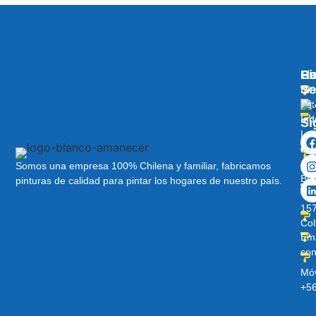
Pi
Ha
C
Se
Dir
Lot
Ind
Sí
Lo
Lib
Av
Somos una empresa 100% Chilena y familiar, fabricamos
Ber
pinturas de calidad para pintar los hogares de nuestro país.
O’H
157
Col
Ema
con
Móv
+5