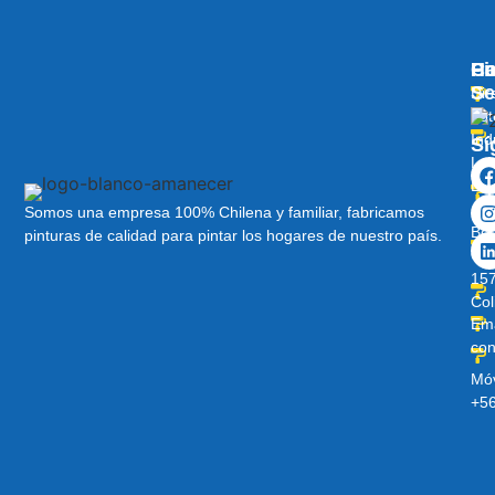
Pi
Ha
C
Se
Dir
Lot
Ind
Sí
Lo
Lib
Av
Somos una empresa 100% Chilena y familiar, fabricamos
Ber
pinturas de calidad para pintar los hogares de nuestro país.
O’H
157
Col
Ema
con
Móv
+5