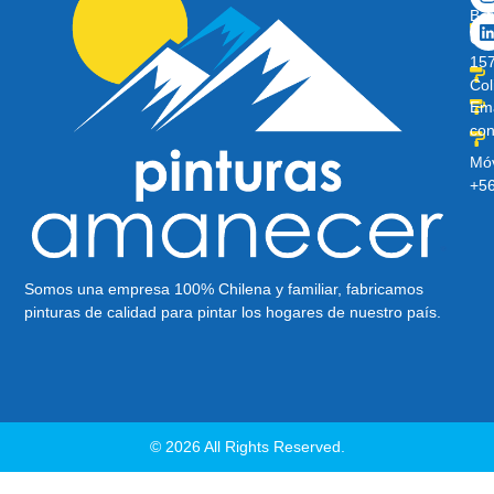
Ber
O’H
157
Col
Ema
con
Móv
+5
Somos una empresa 100% Chilena y familiar, fabricamos
pinturas de calidad para pintar los hogares de nuestro país.
© 2026 All Rights Reserved.