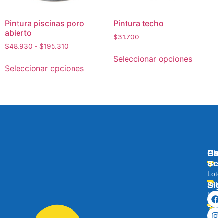
Pintura piscinas poro
Pintura techo
abierto
$
31.700
$
48.930
-
$
195.310
Seleccionar opciones
Seleccionar opciones
Pi
Ha
C
Se
Dir
Lot
Ind
Sí
Lo
Lib
Av