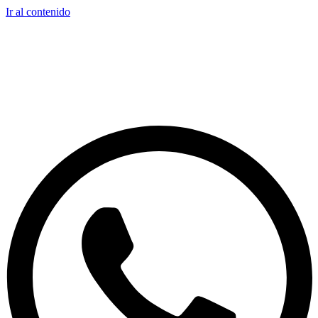
Ir al contenido
Dirección: Loteo Industrial Los Libertadores, Bernardo
O’Higgins 157, Colina, Región Metropolitana
Horario de Atención: Lunes a Jueves: 08:00 – 13:00 | 13:45 –
17:30hrs. Viernes: 08:00 – 13:00 | 13:45 – 16:00hrs.