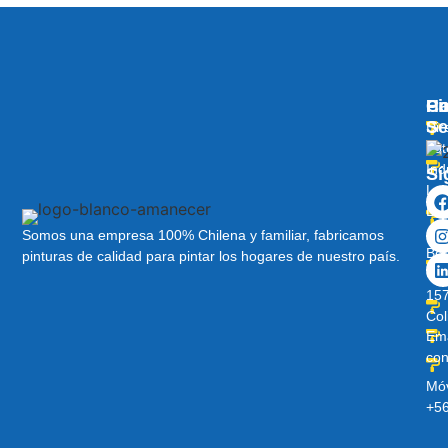
Pi
Ha
C
Se
Dir
Lot
Ind
Sí
Lo
Lib
Av
Somos una empresa 100% Chilena y familiar, fabricamos
Ber
pinturas de calidad para pintar los hogares de nuestro país.
O’H
157
Col
Ema
con
Móv
+5