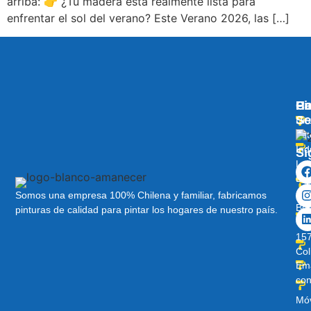
arriba: 👉 ¿Tu madera está realmente lista para
enfrentar el sol del verano? Este Verano 2026, las […]
Pi
Ha
C
Se
Dir
Lot
Ind
Sí
Lo
Lib
Av
Somos una empresa 100% Chilena y familiar, fabricamos
Ber
pinturas de calidad para pintar los hogares de nuestro país.
O’H
157
Col
Ema
con
Móv