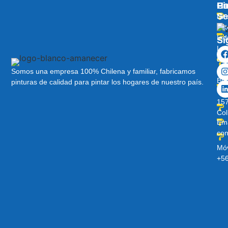
Pi
Ha
C
Se
Dir
Lot
Ind
Sí
Lo
Lib
Av
Somos una empresa 100% Chilena y familiar, fabricamos
Ber
pinturas de calidad para pintar los hogares de nuestro país.
O’H
157
Col
Ema
con
Móv
+5