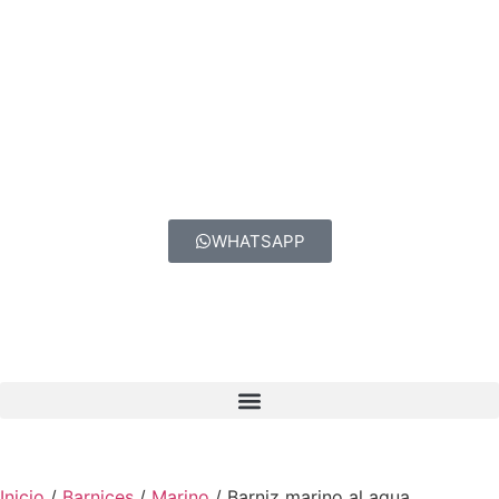
Dirección: Loteo Industrial Los Libertadores, Bernardo
O’Higgins 157, Colina, Región Metropolitana
Horario de Atención: Lunes a Jueves: 08:00 – 13:00 | 13:45 –
17:30hrs. Viernes: 08:00 – 13:00 | 13:45 – 16:00hrs.
WHATSAPP
contacto@pinturasamanecer.cl
Inicio
/
Barnices
/
Marino
/ Barniz marino al agua