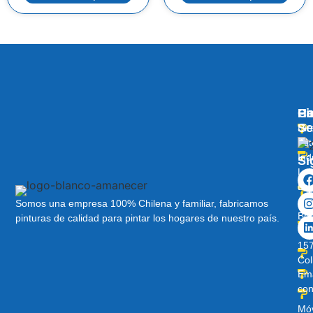
Pi
Ha
C
Se
Dir
Lot
Ind
Sí
Lo
Lib
Av
Somos una empresa 100% Chilena y familiar, fabricamos
Ber
pinturas de calidad para pintar los hogares de nuestro país.
O’H
157
Col
Ema
con
Móv