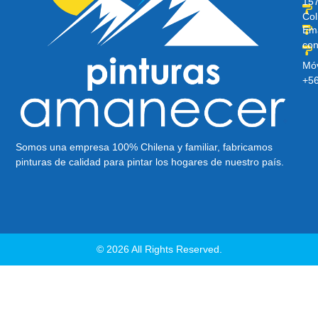
157
Col
Ema
con
Móv
+5
Somos una empresa 100% Chilena y familiar, fabricamos
pinturas de calidad para pintar los hogares de nuestro país.
© 2026 All Rights Reserved.