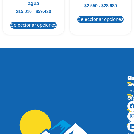
agua
$
2.550
-
$
28.980
$
15.010
-
$
59.420
Seleccionar opciones
Seleccionar opciones
Pi
Ha
C
Se
Dir
Lot
Ind
Sí
Lo
Lib
Av
Ber
O’H